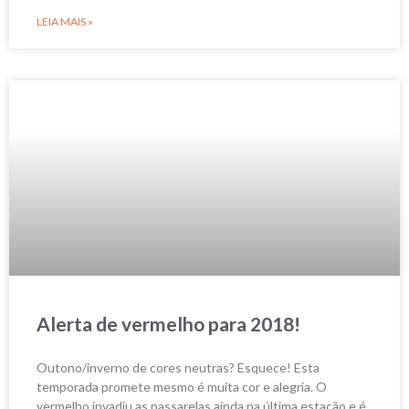
LEIA MAIS »
Alerta de vermelho para 2018!
Outono/inverno de cores neutras? Esquece! Esta
temporada promete mesmo é muita cor e alegria. O
vermelho invadiu as passarelas ainda na última estação e é