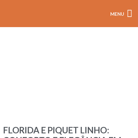
MENU
coleçõ
FLORIDA E PIQUET LINHO: