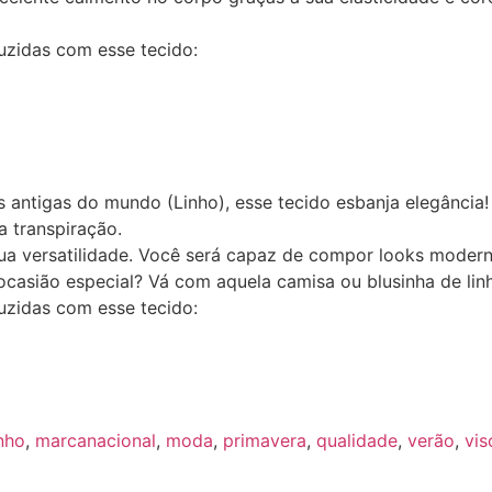
uzidas com esse tecido:
s antigas do mundo (Linho), esse tecido esbanja elegância! 
a transpiração.
 sua versatilidade. Você será capaz de compor looks moder
asião especial? Vá com aquela camisa ou blusinha de linh
uzidas com esse tecido:
inho
,
marcanacional
,
moda
,
primavera
,
qualidade
,
verão
,
vis