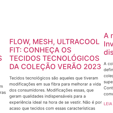
A 
FLOW, MESH, ULTRACOOL
In
FIT: CONHEÇA OS
di
S
TECIDOS TECNOLÓGICOS
A co
DA COLEÇÃO VERÃO 2023
defi
cole
Tecidos tecnológicos são aqueles que tiveram
super
modificações em sua fibra para melhorar a vida
em
Cont
dos consumidores. Modificações essas, que
uras
como
geram qualidades indispensáveis para a
experiência ideal na hora de se vestir. Não é por
LEIA
acaso que tecidos com essas características