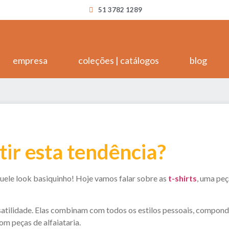
51 3782 1289
empresa
coleções | catálogos
blog
tir esta tendência?
quele look basiquinho! Hoje vamos falar sobre as
t-shirts
, uma pe
satilidade. Elas combinam com todos os estilos pessoais, compond
m peças de alfaiataria.