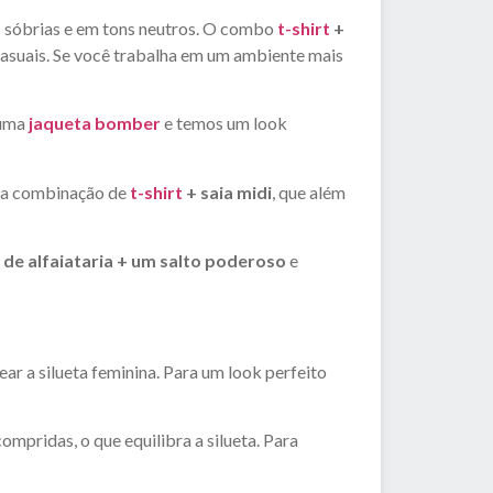
s sóbrias e em tons neutros. O combo
t-shirt
+
 casuais. Se você trabalha em um ambiente mais
 uma
jaqueta bomber
e temos um look
r na combinação de
t-shirt
+ saia midi
, que além
 de alfaiataria + um salto poderoso
e
ear a silueta feminina. Para um look perfeito
ompridas, o que equilibra a silueta. Para