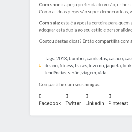
Com short:
a peça preferida do verão, o sho
Como as duas peças são super democráticas, vo
Com saia:
esta é a aposta certeira para quem 
adequar esta dupla ao seu estilo e personalid
Gostou destas dicas? Então compartilha com a
Tags:
2018
,
bomber
,
camisetas
,
casaco
,
cas
de ano
,
fitness
,
frases
,
inverno
,
jaqueta
,
look
tendências
,
verão
,
viagem
,
vida
Compartilhe com seus amigos:
Facebook
Twitter
LinkedIn
Pinterest