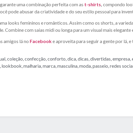
rt garante uma combinação perfeita com as
t-shirts
,
compondo looks
cê pode abusar da criatividade e do seu estilo pessoal para inve
ama looks femininos e românticos. Assim como os shorts, a varieda
ade. Combine com saias midi ou longa para um visual mais elegante
s amigos lá no
Facebook
e aproveita para seguir a gente por lá,
ual
,
coleção
,
confecção
,
conforto
,
dica
,
dicas
,
divertidas
,
empresa
,
,
lookbook
,
malharia
,
marca
,
masculina
,
moda
,
passeio
,
redes socia