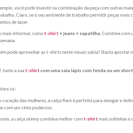
xemplo, você pode investir na combinação da peça com outras mai
trabalho. Claro, se o seu ambiente de trabalho permitir peças mais
ntos de lazer.
 mais informal, como
t-shirt
+ jeans + sapatilha
. Combine com
 semana.
bém pode aproveitar as t-shirts neste visual, sabia? Basta aposta
 Junte a sua
t-shirt
com uma saia lápis com fenda ou um short
fere só:
coração das mulheres, a calça flare é perfeita para alongar e delin
ine com um cinto poderoso.
nozelo, a calça skinny combina melhor com
t-shirt
mais soltinhas e c