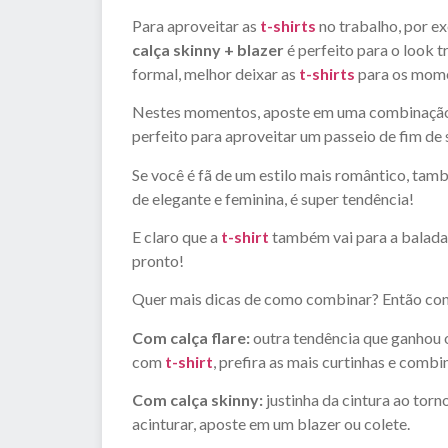
Para aproveitar as
t-shirts
no trabalho, por e
calça skinny + blazer
é perfeito para o look 
formal, melhor deixar as
t-shirts
para os mome
Nestes momentos, aposte em uma combinação
perfeito para aproveitar um passeio de fim de
Se você é fã de um estilo mais romântico, tam
de elegante e feminina, é super tendência!
E claro que a
t-shirt
também vai para a balada!
pronto!
Quer mais dicas de como combinar? Então con
Com calça flare:
outra tendência que ganhou o 
com
t-shirt
, prefira as mais curtinhas e comb
Com calça skinny:
justinha da cintura ao tor
acinturar, aposte em um blazer ou colete.