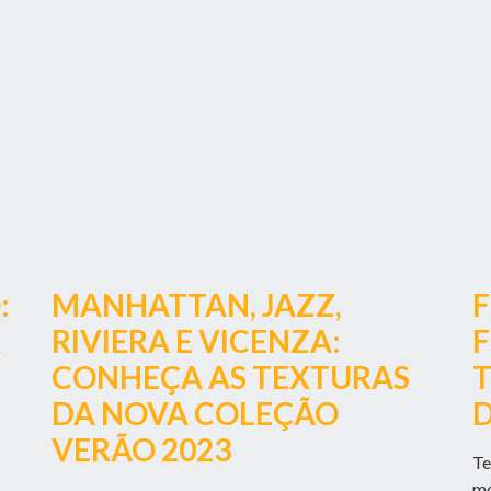
:
MANHATTAN, JAZZ,
F
A
RIVIERA E VICENZA:
F
CONHEÇA AS TEXTURAS
T
DA NOVA COLEÇÃO
D
VERÃO 2023
Te
mo