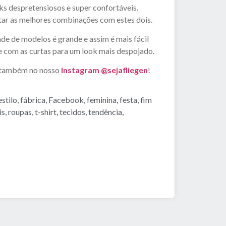
 despretensiosos e super confortáveis.
ntar as melhores combinações com estes dois.
de de modelos é grande e assim é mais fácil
 e com as curtas para um look mais despojado.
 e também no nosso
Instagram @sejafliegen
!
estilo
,
fábrica
,
Facebook
,
feminina
,
festa
,
fim
is
,
roupas
,
t-shirt
,
tecidos
,
tendência
,