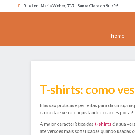
Rua Loni Maria Weber, 737 | Santa Clara do Sul/RS
home
T-shirts: como ves
Elas são práticas e perfeitas para da um up na
da moda e vem conquistando corações por aí!
A maior característica das
t-shirts
é a sua ver
até versões mais sofisticadas quando usadas co