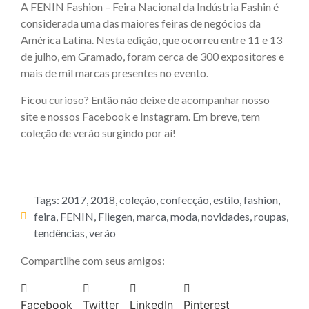
A FENIN Fashion – Feira Nacional da Indústria Fashin é
considerada uma das maiores feiras de negócios da
América Latina. Nesta edição, que ocorreu entre 11 e 13
de julho, em Gramado, foram cerca de 300 expositores e
mais de mil marcas presentes no evento.
Ficou curioso? Então não deixe de acompanhar nosso
site e nossos Facebook e Instagram. Em breve, tem
coleção de verão surgindo por aí!
Tags:
2017
,
2018
,
coleção
,
confecção
,
estilo
,
fashion
,
feira
,
FENIN
,
Fliegen
,
marca
,
moda
,
novidades
,
roupas
,
tendências
,
verão
Compartilhe com seus amigos:
Facebook
Twitter
LinkedIn
Pinterest